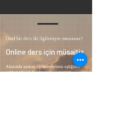
Özel bir ders ile ilgileniyor musunuz?
Online ders için müsaitiz
Alanında uzman eğitmenlerimiz eşliğinde
sohbet ederek ingilizcenizi pekiştirin.
Fiyatlar için seans detaylarına gözatın...
Bir seans ayırtın →